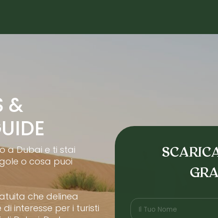
S &
GUIDE
o a Dubai e ti stai
SCARICA
egole o cosa puoi
GRA
atuita che delinea
di interesse per i turisti