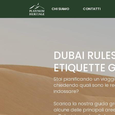
CHI SIAMO
CONTATTI
DUBAI RULE
ETIQUETTE 
Stai pianificando un viaggi
chiedendo quali sono le r
indossare?
Scarica la nostra guida gr
alcune delle principali aree 