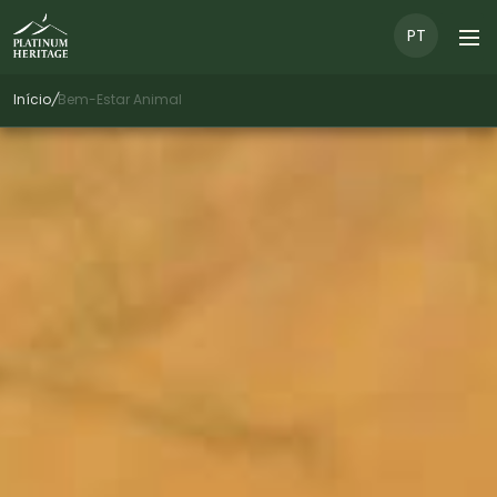
PT
Início
/
Bem-Estar Animal